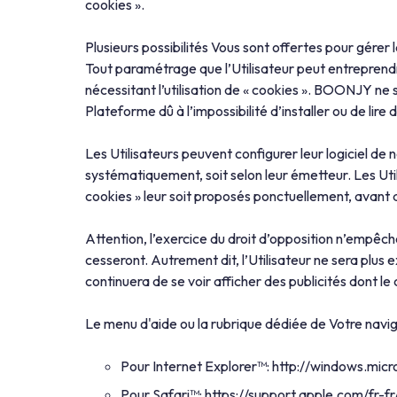
cookies ».
Plusieurs possibilités Vous sont offertes pour gérer 
Tout paramétrage que l’Utilisateur peut entreprendre
nécessitant l’utilisation de « cookies ». BOONJY ne
Plateforme dû à l’impossibilité d’installer ou de lire
Les Utilisateurs peuvent configurer leur logiciel de 
systématiquement, soit selon leur émetteur. Les Util
cookies » leur soit proposés ponctuellement, avant qu
Attention, l’exercice du droit d’opposition n’empêche
cesseront. Autrement dit, l’Utilisateur ne sera plus e
continuera de se voir afficher des publicités dont l
Le menu d'aide ou la rubrique dédiée de Votre navi
Pour Internet Explorer™: http://windows.mic
Pour Safari™: https://support.apple.com/fr-fr