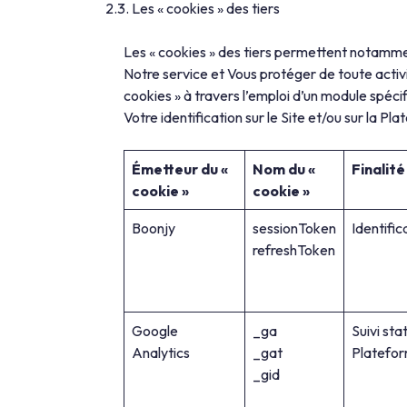
Les « cookies » des tiers
Les « cookies » des tiers permettent notammen
Notre service et Vous protéger de toute activi
cookies » à travers l’emploi d’un module spéc
Votre identification sur le Site et/ou sur la Pl
Émetteur du «
Nom du «
Finalité
cookie »
cookie »
Boonjy
sessionToken
Identific
refreshToken
Google
_ga
Suivi sta
Analytics
_gat
Platefor
_gid