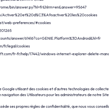
chrome/bin/answer.py?hl=fr&hlrm=en&answer=95647
/fr/kb/Activer%20et%20d%C3%A9sactiver%20les%20cookies
test/web-preferences/#cookies
T201265
accounts/answer/61416?co=GENIE.Platform%3DAndroid&hl=fr
m/fr/legal/cookies
oft.com/fr-fr/help/17442/windows-internet-explorer-delete-ma
de Google utilisant des cookies et d'autres technologies de collecte
de navigation des Utilisateurs pour les administrateurs de notre Sit
e ses propres règles de confidentialité, que nous vous conseillon