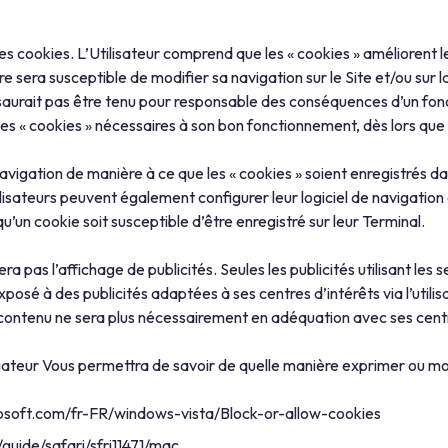
les cookies. L’Utilisateur comprend que les « cookies » améliorent l
 sera susceptible de modifier sa navigation sur le Site et/ou sur 
 saurait pas être tenu pour responsable des conséquences d’un fon
 des « cookies » nécessaires à son bon fonctionnement, dès lors que 
navigation de manière à ce que les « cookies » soient enregistrés dan
isateurs peuvent également configurer leur logiciel de navigation 
’un cookie soit susceptible d’être enregistré sur leur Terminal.
ra pas l’affichage de publicités. Seules les publicités utilisant les
xposé à des publicités adaptées à ses centres d’intérêts via l’utilis
e contenu ne sera plus nécessairement en adéquation avec ses centr
gateur Vous permettra de savoir de quelle manière exprimer ou mod
rosoft.com/fr-FR/windows-vista/Block-or-allow-cookies
/guide/safari/sfri11471/mac