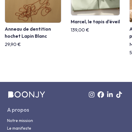
Marcel, le tapis d'éveil
Anneau de dentition
139,00 €
hochet Lapin Blanc
p
29,90 €
M
5
A propos
Notre mission
Le manifeste