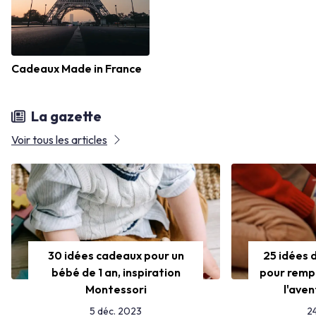
Cadeaux Made in France
La gazette
Voir tous les articles
30 idées cadeaux pour un
25 idées 
bébé de 1 an, inspiration
pour rempl
Montessori
l'ave
5 déc. 2023
2