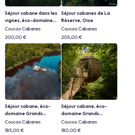
Séjour cabane dans les
Séjour cabanes de La
vignes, éco-domaine
Réserve, Oise
Grands Cépages,
Coucoo Cabanes
Coucoo Cabanes
Vaucluse
200,00 €
205,00 €
Séjour cabane, éco-
Séjour cabane, éco-
domaine Grands
domaine Grands
Reflets, Belfort
Chênes, Oise
Coucoo Cabanes
Coucoo Cabanes
185,00 €
180,00 €