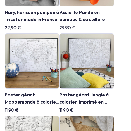
Hary, hérisson pompon à
Assiette Panda en
tricoter made in France
bambou & sa cuillère
22,90 €
29,90 €
Poster géant
Poster géant Jungle à
Mappemonde à colorier,
colorier, imprimé en
imprimé en France
France
11,90 €
11,90 €