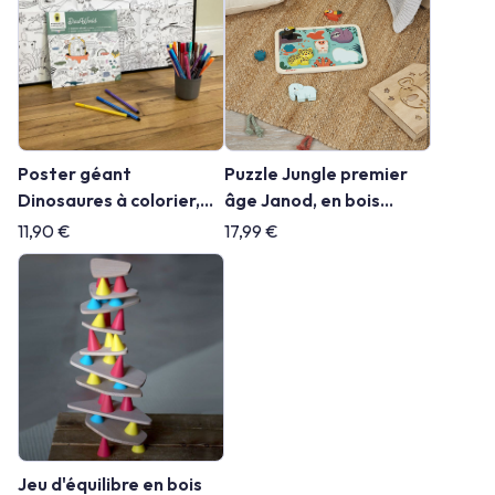
Poster géant
Puzzle Jungle premier
Dinosaures à colorier,
âge Janod, en bois
imprimé en France
certifié
11,90 €
17,99 €
Jeu d'équilibre en bois