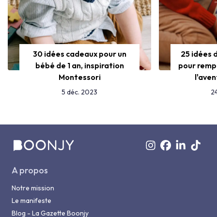
30 idées cadeaux pour un
25 idées 
bébé de 1 an, inspiration
pour rempl
Montessori
l'ave
5 déc. 2023
2
A propos
Notre mission
Le manifeste
Blog - La Gazette Boonjy