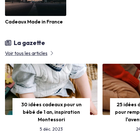
Cadeaux Made in France
La gazette
Voir tous les articles
30 idées cadeaux pour un
25 idées 
bébé de 1 an, inspiration
pour rempl
Montessori
l'ave
5 déc. 2023
2